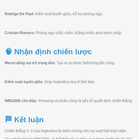
Rodrigo De Paul
: Kiểm soát tuyến giữa, hỗ trợ phòng ngự.
Cristian Romero
: Phòng ngự chắc chắn, thắng nhiều pha tranh chấp.
🧠 Nhận định chiến lược
Messi đóng vai trò trung tâm
: Tạo ra sự khác biệt trong tấn công.
Kiểm soát tuyến giữa
: Giúp Argentina duy trì thế trận.
WIN2888 cho thấy
: Pressing và phản công là yếu tố quyết định chiến thắng.
🏁 Kết luận
Chiến thắng 3–0 của Argentina là minh chứng cho sự vượt trội toàn diện.