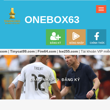
ONEBOX63
ycat99.com
|
Fire64.com
|
Ice255.com
| Tài khoản VIP miễn phí | Tự 
ĐĂNG NHẬP
ĐĂNG KÝ