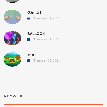
Oẳn tù tì
Thursday 01, 2021
BALLOON
Thursday 01, 2021
MOLE
Thursday 01, 2021
KEYWORD