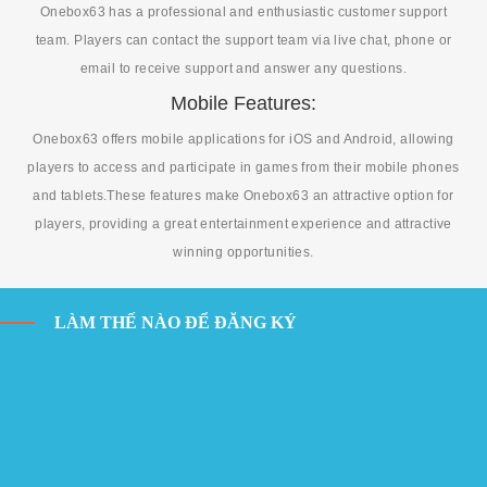
Onebox63 has a professional and enthusiastic customer support
team. Players can contact the support team via live chat, phone or
email to receive support and answer any questions.
Mobile Features:
Onebox63 offers mobile applications for iOS and Android, allowing
players to access and participate in games from their mobile phones
and tablets.These features make Onebox63 an attractive option for
players, providing a great entertainment experience and attractive
winning opportunities.
LÀM THẾ NÀO ĐỂ ĐĂNG KÝ