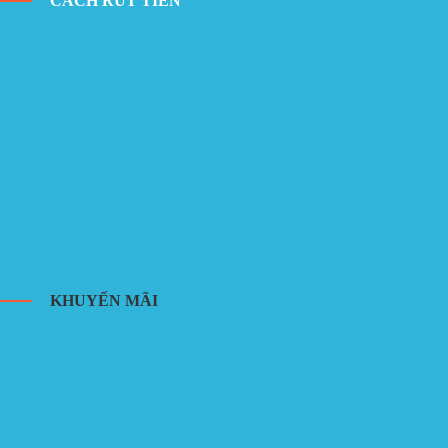
CÁCH RÚT TIỀN
KHUYẾN MÃI