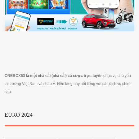
ONEBOX63 là một nhà cái (nhà cái) cá cược trực tuyến
phục vụ chủ yếu
thị trường Việt Nam và châu Á. Nền tảng này nổi tiếng với các dịch vụ chính
sau:
EURO 2024