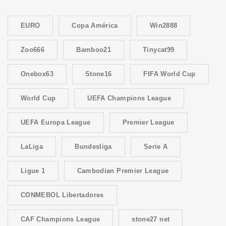
EURO
Copa América
Win2888
Zoo666
Bamboo21
Tinycat99
Onebox63
Stone16
FIFA World Cup
World Cup
UEFA Champions League
UEFA Europa League
Premier League
LaLiga
Bundesliga
Serie A
Ligue 1
Cambodian Premier League
CONMEBOL Libertadores
CAF Champions League
stone27 net