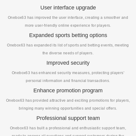
User interface upgrade
Onebox63 has improved the user interface, creating a smoother and
more user-friendly online experience for players.
Expanded sports betting options
Onebox63 has expanded its list of sports and betting events, meeting
the diverse needs of players.
Improved security
Onebox63 has enhanced security measures, protecting players'
personal information and financial transactions.
Enhance promotion program
Onebox63 has provided attractive and exciting promotions for players,
bringing many winning opportunities and special offers.
Professional support team
Onebox63 has built a professional and enthusiastic support team,