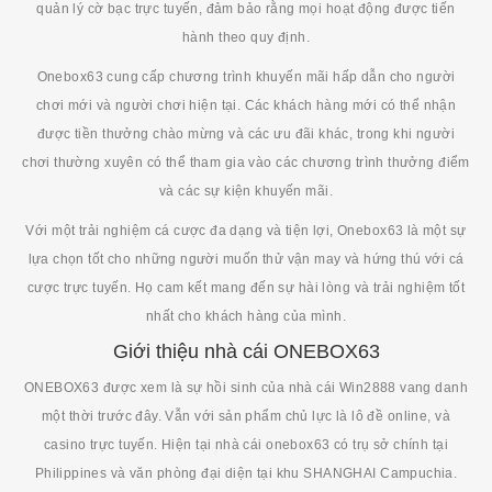
quản lý cờ bạc trực tuyến, đảm bảo rằng mọi hoạt động được tiến
hành theo quy định.
Onebox63 cung cấp chương trình khuyến mãi hấp dẫn cho người
chơi mới và người chơi hiện tại. Các khách hàng mới có thể nhận
được tiền thưởng chào mừng và các ưu đãi khác, trong khi người
chơi thường xuyên có thể tham gia vào các chương trình thưởng điểm
và các sự kiện khuyến mãi.
Với một trải nghiệm cá cược đa dạng và tiện lợi, Onebox63 là một sự
lựa chọn tốt cho những người muốn thử vận may và hứng thú với cá
cược trực tuyến. Họ cam kết mang đến sự hài lòng và trải nghiệm tốt
nhất cho khách hàng của mình.
Giới thiệu nhà cái ONEBOX63
ONEBOX63 được xem là sự hồi sinh của nhà cái Win2888 vang danh
một thời trước đây. Vẫn với sản phẩm chủ lực là lô đề online, và
casino trực tuyến. Hiện tại nhà cái onebox63 có trụ sở chính tại
Philippines và văn phòng đại diện tại khu SHANGHAI Campuchia.